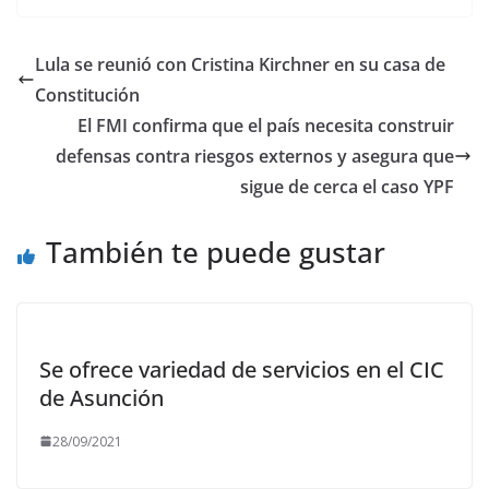
e
to
ai
m
b
d
l
p
Lula se reunió con Cristina Kirchner en su casa de
o
o
ar
Constitución
o
n
ti
El FMI confirma que el país necesita construir
k
r
defensas contra riesgos externos y asegura que
sigue de cerca el caso YPF
También te puede gustar
Se ofrece variedad de servicios en el CIC
de Asunción
28/09/2021