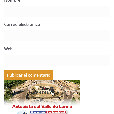
Correo electrónico
Web
A
l
t
e
r