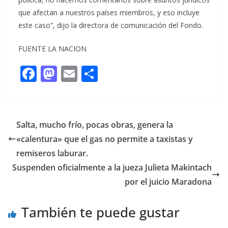
que afectan a nuestros países miembros, y eso incluye
este caso”, dijo la directora de comunicación del Fondo.
FUENTE LA NACION
F
M
E
C
ac
as
m
o
e
to
ai
m
b
d
l
p
Salta, mucho frío, pocas obras, genera la
o
o
ar
«calentura» que el gas no permite a taxistas y
o
n
ti
remiseros laburar.
k
r
Suspenden oficialmente a la jueza Julieta Makintach
por el juicio Maradona
También te puede gustar