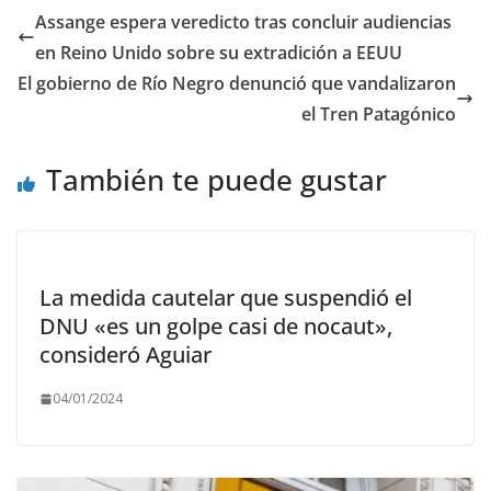
b
d
l
p
Assange espera veredicto tras concluir audiencias
o
o
ar
en Reino Unido sobre su extradición a EEUU
o
n
ti
El gobierno de Río Negro denunció que vandalizaron
k
r
el Tren Patagónico
También te puede gustar
La medida cautelar que suspendió el
DNU «es un golpe casi de nocaut»,
consideró Aguiar
04/01/2024