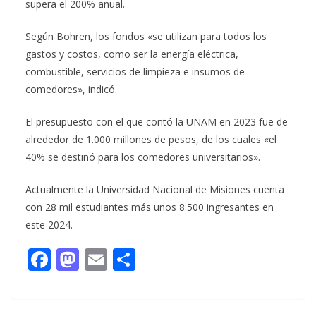
supera el 200% anual.
Según Bohren, los fondos «se utilizan para todos los
gastos y costos, como ser la energía eléctrica,
combustible, servicios de limpieza e insumos de
comedores», indicó.
El presupuesto con el que contó la UNAM en 2023 fue de
alrededor de 1.000 millones de pesos, de los cuales «el
40% se destinó para los comedores universitarios».
Actualmente la Universidad Nacional de Misiones cuenta
con 28 mil estudiantes más unos 8.500 ingresantes en
este 2024.
F
M
E
C
ac
as
m
o
e
to
ai
m