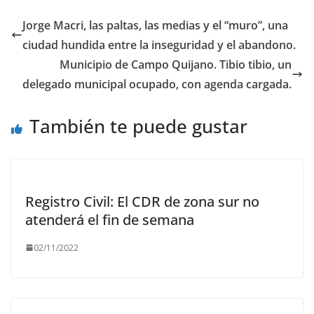
b
d
l
p
Jorge Macri, las paltas, las medias y el “muro”, una
o
o
ar
ciudad hundida entre la inseguridad y el abandono.
o
n
ti
Municipio de Campo Quijano. Tibio tibio, un
k
r
delegado municipal ocupado, con agenda cargada.
También te puede gustar
Registro Civil: El CDR de zona sur no
atenderá el fin de semana
02/11/2022