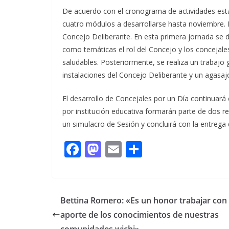
De acuerdo con el cronograma de actividades esta
cuatro módulos a desarrollarse hasta noviembre. El
Concejo Deliberante. En esta primera jornada se di
como temáticas el rol del Concejo y los concejales
saludables. Posteriormente, se realiza un trabajo g
instalaciones del Concejo Deliberante y un agasaj
El desarrollo de Concejales por un Día continuará
por institución educativa formarán parte de dos re
un simulacro de Sesión y concluirá con la entrega 
F
M
E
C
ac
as
m
o
e
to
ai
m
b
d
l
p
Bettina Romero: «Es un honor trabajar con 
o
o
ar
aporte de los conocimientos de nuestras