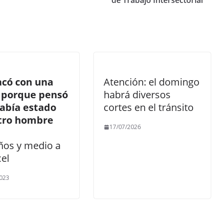
de Trabajo Intersectorial
acó con una
Atención: el domingo
a porque pensó
habrá diversos
abía estado
cortes en el tránsito
tro hombre
17/07/2026
años y medio a
cel
023