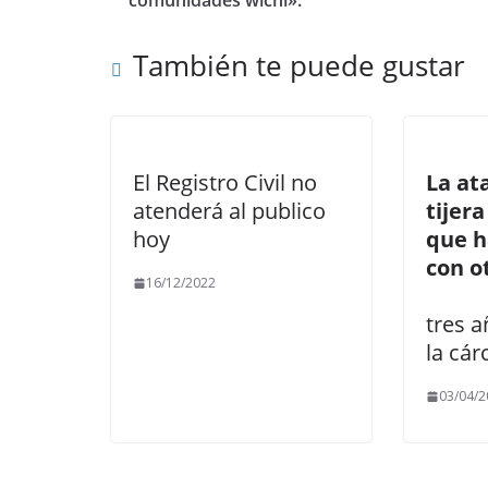
o
n
ti
comunidades wichi».
k
r
También te puede gustar
El Registro Civil no
La at
atenderá al publico
tijer
hoy
que h
con o
16/12/2022
tres 
la cár
03/04/2