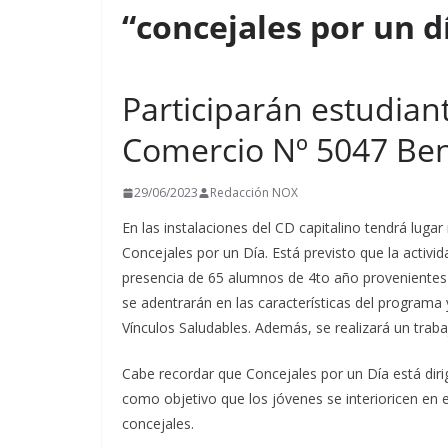
“concejales por un d
t
i
r
Participarán estudian
Comercio Nº 5047 Ben
29/06/2023
Redacción NOX
En las instalaciones del CD capitalino tendrá lug
Concejales por un Día. Está previsto que la activida
presencia de 65 alumnos de 4to año provenientes 
se adentrarán en las características del programa y
Vínculos Saludables. Además, se realizará un traba
Cabe recordar que Concejales por un Día está dirig
como objetivo que los jóvenes se interioricen en el 
concejales.