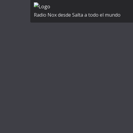
a
t
Radio Nox desde Salta a todo el mundo
i
v
e
: