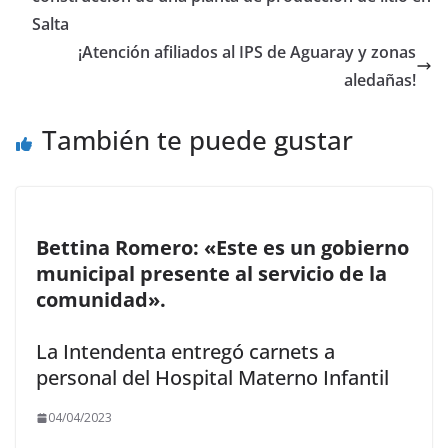
o
n
ti
Salta
k
r
¡Atención afiliados al IPS de Aguaray y zonas
aledañas!
También te puede gustar
Bettina Romero: «Este es un gobierno
municipal presente al servicio de la
comunidad».
La Intendenta entregó carnets a
personal del Hospital Materno Infantil
04/04/2023