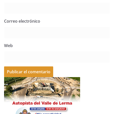
Correo electrónico
Web
A
l
t
e
r