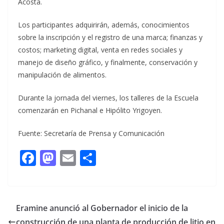
Acosta.
Los participantes adquirirán, además, conocimientos
sobre la inscripción y el registro de una marca; finanzas y
costos; marketing digital, venta en redes sociales y
manejo de diseño gráfico, y finalmente, conservación y
manipulación de alimentos.
Durante la jornada del viernes, los talleres de la Escuela
comenzarán en Pichanal e Hipólito Yrigoyen.
Fuente: Secretaría de Prensa y Comunicación
F
M
E
C
ac
as
m
o
e
to
ai
m
b
d
l
p
Eramine anunció al Gobernador el inicio de la
o
o
ar
construcción de una planta de producción de litio en