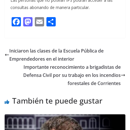
Las personas que no posean IPS podrán acceder a las
consultas abonando de manera particular.
F
M
E
C
ac
as
m
o
e
to
ai
m
b
d
l
p
Iniciaron las clases de la Escuela Pública de
o
o
ar
Emprendedores en el interior
o
n
ti
Importante reconocimiento a brigadistas de
k
r
Defensa Civil por su trabajo en los incendios
forestales de Corrientes
También te puede gustar