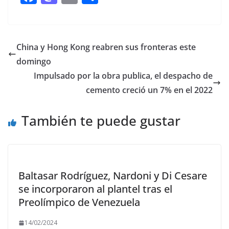
ac
as
m
o
e
to
ai
m
b
d
l
p
China y Hong Kong reabren sus fronteras este
o
o
ar
domingo
o
n
ti
Impulsado por la obra publica, el despacho de
k
r
cemento creció un 7% en el 2022
También te puede gustar
Baltasar Rodríguez, Nardoni y Di Cesare
se incorporaron al plantel tras el
Preolímpico de Venezuela
14/02/2024