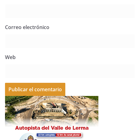
Correo electrónico
Web
A
l
t
e
r