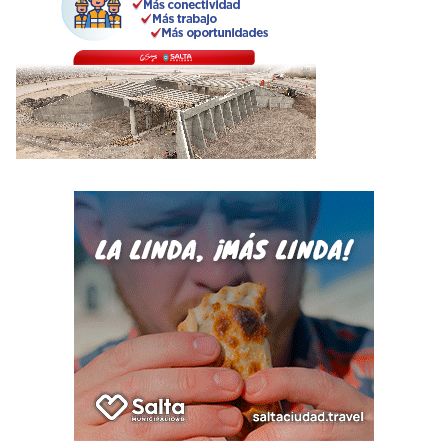
n
a
t
i
v
e
: