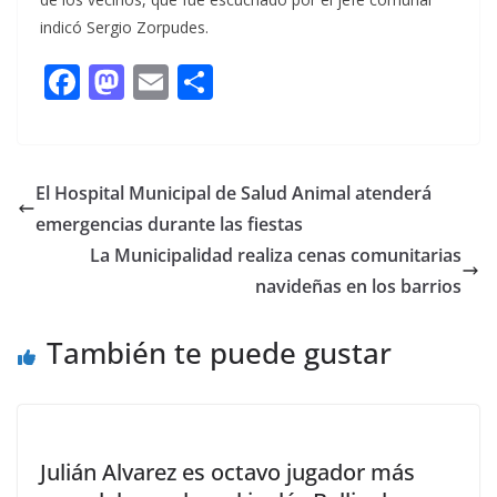
indicó Sergio Zorpudes.
F
M
E
C
ac
as
m
o
e
to
ai
m
b
d
l
p
El Hospital Municipal de Salud Animal atenderá
o
o
ar
emergencias durante las fiestas
o
n
ti
La Municipalidad realiza cenas comunitarias
k
r
navideñas en los barrios
También te puede gustar
Julián Alvarez es octavo jugador más