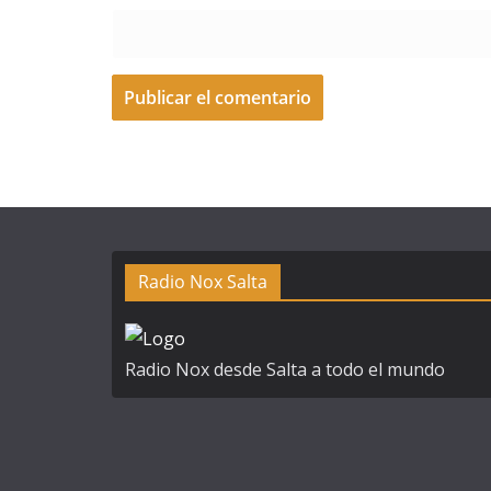
A
l
t
e
r
Radio Nox Salta
n
a
t
Radio Nox desde Salta a todo el mundo
i
v
e
: