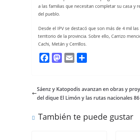
a las familias que necesitan completar su casa y 
del pueblo.
Desde el IPV se destacó que son más de 4 mil las 
territorio de la provincia. Sobre ello, Carrizo men
Cachi, Metán y Cerrillos.
F
M
E
C
ac
as
m
o
e
to
ai
m
b
d
l
p
Sáenz y Katopodis avanzan en obras y pro
o
o
ar
del dique El Limón y las rutas nacionales 86
o
n
ti
También te puede gustar
k
r