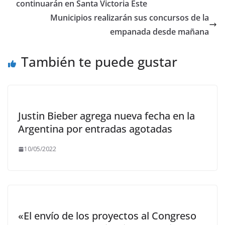
o
o
ar
continuarán en Santa Victoria Este
o
n
ti
Municipios realizarán sus concursos de la
k
r
empanada desde mañana
También te puede gustar
Justin Bieber agrega nueva fecha en la
Argentina por entradas agotadas
10/05/2022
«El envío de los proyectos al Congreso