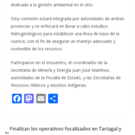
dedicada a la gestión ambiental en el sitio.
Esta comisión estará integrada por autoridades de ambas
provincias y se enfocará en llevar a cabo estudios
hidrogeológicos para establecer una línea de base de la
cuenca, con el fin de asegurar un manejo adecuado y
sostenible de los recursos.
Participaron en el encuentro, el coordinador de la
Secretaría de Minería y Energía Juan José Martínez,
autoridades de la Fiscalía de Estado, y las Secretarías de
Recursos Hídricos y Asuntos Indígenas.
F
M
E
C
ac
as
m
o
e
to
ai
m
b
d
l
p
Finalizan los operativos focalizados en Tartagal y