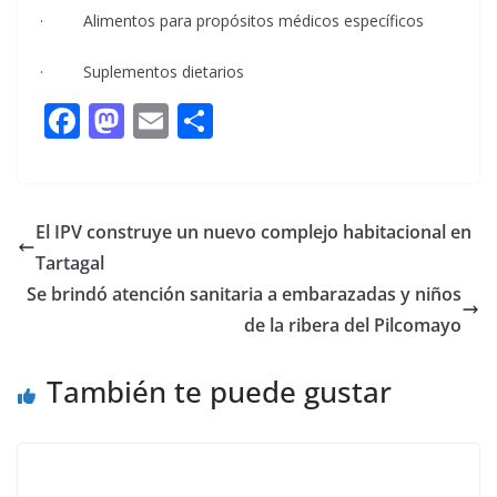
· Alimentos para propósitos médicos específicos
· Suplementos dietarios
F
M
E
C
ac
as
m
o
e
to
ai
m
b
d
l
p
El IPV construye un nuevo complejo habitacional en
o
o
ar
Tartagal
o
n
ti
Se brindó atención sanitaria a embarazadas y niños
k
r
de la ribera del Pilcomayo
También te puede gustar