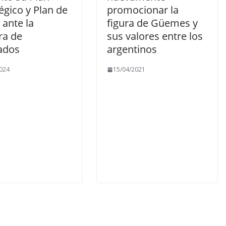
égico y Plan de
promocionar la
 ante la
figura de Güemes y
a de
sus valores entre los
ados
argentinos
024
15/04/2021