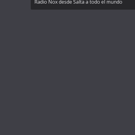
Radio Nox desde Salta a todo el mundo
i
v
e
: