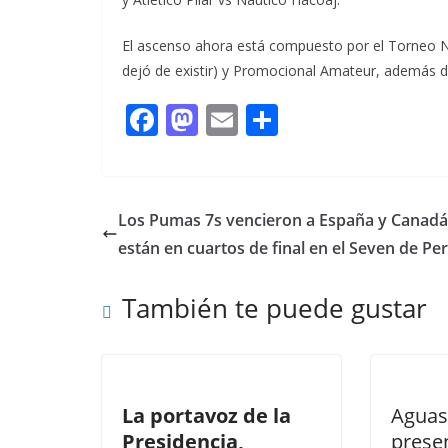
El ascenso ahora está compuesto por el Torneo Na
dejó de existir) y Promocional Amateur, además de
F
M
E
C
ac
as
m
o
e
to
ai
m
b
d
l
p
Los Pumas 7s vencieron a España y Canadá
o
o
ar
están en cuartos de final en el Seven de Pe
o
n
ti
También te puede gustar
k
r
La portavoz de la
Aguas
Presidencia,
prese