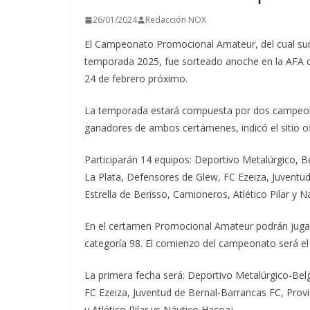
t
26/01/2024
Redacción NOX
i
El Campeonato Promocional Amateur, del cual sur
r
temporada 2025, fue sorteado anoche en la AFA c
24 de febrero próximo.
La temporada estará compuesta por dos campeonat
ganadores de ambos certámenes, indicó el sitio ofi
Participarán 14 equipos: Deportivo Metalúrgico, Be
La Plata, Defensores de Glew, FC Ezeiza, Juventud 
Estrella de Berisso, Camioneros, Atlético Pilar y N
En el certamen Promocional Amateur podrán jugar
categoría 98. El comienzo del campeonato será el 
La primera fecha será: Deportivo Metalúrgico-Bel
FC Ezeiza, Juventud de Bernal-Barrancas FC, Provin
y Atlético Pilar vs Náutico Hacoaj.