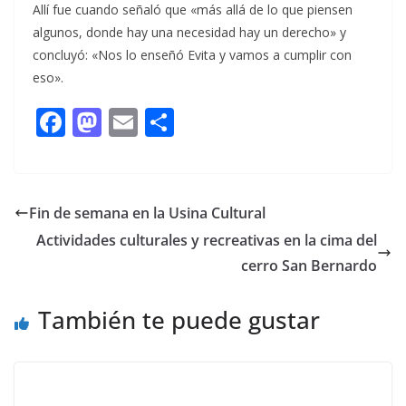
Allí fue cuando señaló que «más allá de lo que piensen
algunos, donde hay una necesidad hay un derecho» y
concluyó: «Nos lo enseñó Evita y vamos a cumplir con
eso».
F
M
E
C
ac
as
m
o
e
to
ai
m
b
d
l
p
Fin de semana en la Usina Cultural
o
o
ar
Actividades culturales y recreativas en la cima del
o
n
ti
cerro San Bernardo
k
r
También te puede gustar