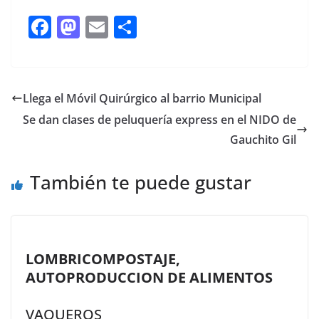
F
M
E
C
ac
as
m
o
e
to
ai
m
b
d
l
p
Llega el Móvil Quirúrgico al barrio Municipal
o
o
ar
Se dan clases de peluquería express en el NIDO de
o
n
ti
Gauchito Gil
k
r
También te puede gustar
LOMBRICOMPOSTAJE,
AUTOPRODUCCION DE ALIMENTOS
VAQUEROS