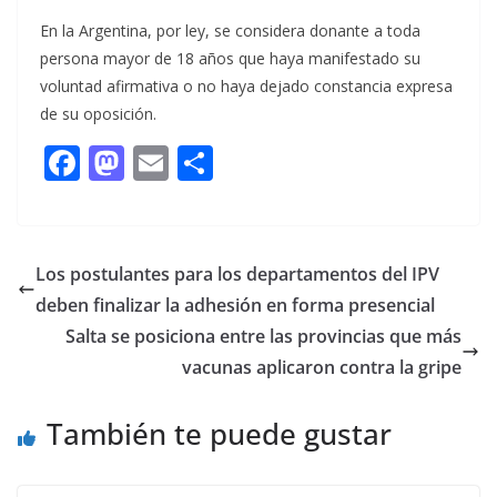
En la Argentina, por ley, se considera donante a toda
persona mayor de 18 años que haya manifestado su
voluntad afirmativa o no haya dejado constancia expresa
de su oposición.
F
M
E
C
ac
as
m
o
e
to
ai
m
b
d
l
p
Los postulantes para los departamentos del IPV
o
o
ar
deben finalizar la adhesión en forma presencial
o
n
ti
Salta se posiciona entre las provincias que más
k
r
vacunas aplicaron contra la gripe
También te puede gustar