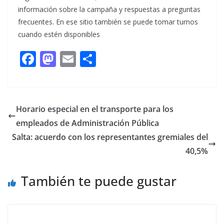
información sobre la campaña y respuestas a preguntas
frecuentes. En ese sitio también se puede tomar turnos
cuando estén disponibles
F
M
E
C
ac
as
m
o
e
to
ai
m
b
d
l
p
Horario especial en el transporte para los
o
o
ar
empleados de Administración Pública
o
n
ti
Salta: acuerdo con los representantes gremiales del
k
r
40,5%
También te puede gustar