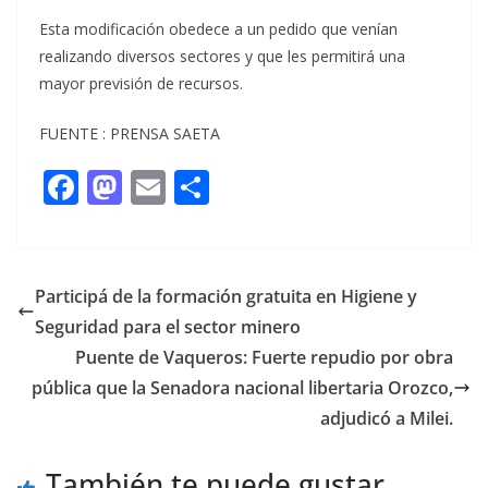
Esta modificación obedece a un pedido que venían
realizando diversos sectores y que les permitirá una
mayor previsión de recursos.
FUENTE : PRENSA SAETA
F
M
E
C
ac
as
m
o
e
to
ai
m
b
d
l
p
Participá de la formación gratuita en Higiene y
o
o
ar
Seguridad para el sector minero
o
n
ti
Puente de Vaqueros: Fuerte repudio por obra
k
r
pública que la Senadora nacional libertaria Orozco,
adjudicó a Milei.
También te puede gustar