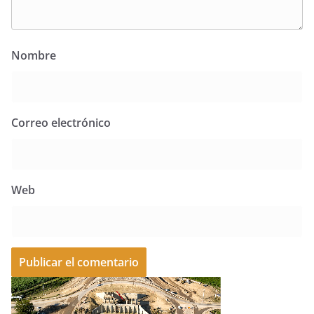
Nombre
Correo electrónico
Web
A
l