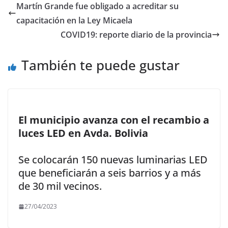
b
d
l
p
Martín Grande fue obligado a acreditar su
o
o
ar
capacitación en la Ley Micaela
o
n
ti
COVID19: reporte diario de la provincia
k
r
También te puede gustar
El municipio avanza con el recambio a
luces LED en Avda. Bolivia
Se colocarán 150 nuevas luminarias LED
que beneficiarán a seis barrios y a más
de 30 mil vecinos.
27/04/2023