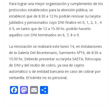
Para lograr una mejor organización y cumplimiento de los
protocolos establecidos para la atención pública, se
estableció que de 8.30 a 12 hs podrán renovar su tarjeta
jubilados y pensionados cuyo DNI finalice en 0, 1, 2, 3 , 4
ó 5, en tanto que de 12 a 15.30 hs. podrán hacerlo
aquellos con DNI terminados en 6, 7, 8 o 9.
La renovación se realizará este lunes 14, en instalaciones
de la Galería Del Bicentenario, Sarmiento N⁰19, de 8:30 a
15:30 hs. Deberán presentar su tarjeta SAETA, fotocopia
de DNI y del recibo de cobro, ya sea de cajero
automático o de entidad bancaria en caso de cobrar por
ventanilla. El trámite no es personal.
F
M
E
C
ac
as
m
o
e
to
ai
m