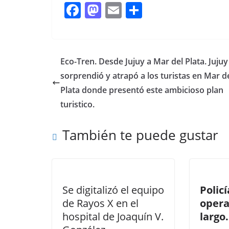
F
M
E
C
ac
as
m
o
e
to
ai
m
b
d
l
p
Eco-Tren. Desde Jujuy a Mar del Plata. Jujuy
o
o
ar
sorprendió y atrapó a los turistas en Mar d
o
n
ti
Plata donde presentó este ambicioso plan
k
r
turistico.
También te puede gustar
Se digitalizó el equipo
Policí
de Rayos X en el
opera
hospital de Joaquín V.
largo.