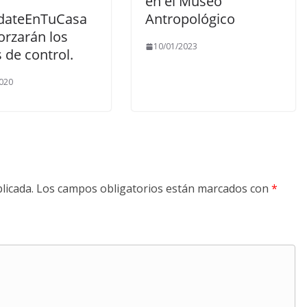
en el Museo
dateEnTuCasa
Antropológico
orzarán los
10/01/2023
s de control.
020
licada.
Los campos obligatorios están marcados con
*