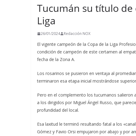
Tucumán su título de
t
i
Liga
r
26/01/2024
Redacción NOX
El vigente campeón de la Copa de la Liga Profesion
condición de campeón de este certamen al empata
fecha de la Zona A.
Los rosarinos se pusieron en ventaja al promedia
terminaron esa etapa inicial mostrándose superio
Pero en el complemento los tucumanos salieron a 
a los dirigidos por Miguel Ángel Russo, que pareci
profundidad del local.
Esa laxitud le terminó resultando fatal a los «cana
Gómez y Favio Orsi empujaron por abajo y por arrib