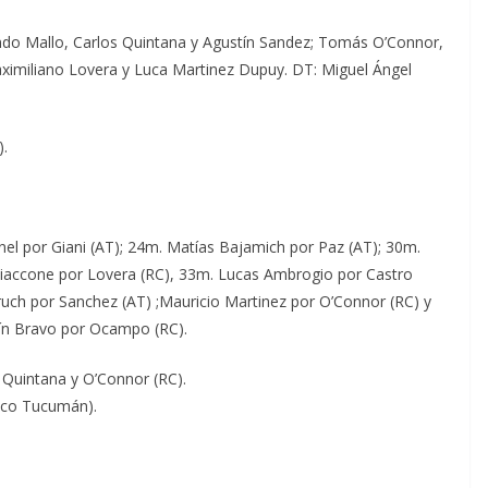
ndo Mallo, Carlos Quintana y Agustín Sandez; Tomás O’Connor,
aximiliano Lovera y Luca Martinez Dupuy. DT: Miguel Ángel
).
l por Giani (AT); 24m. Matías Bajamich por Paz (AT); 30m.
Giaccone por Lovera (RC), 33m. Lucas Ambrogio por Castro
bruch por Sanchez (AT) ;Mauricio Martinez por O’Connor (RC) y
tín Bravo por Ocampo (RC).
Quintana y O’Connor (RC).
tico Tucumán).