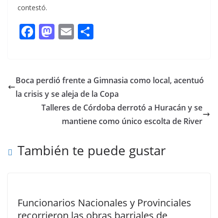
contestó.
F
M
E
C
ac
as
m
o
e
to
ai
m
b
d
l
p
Boca perdió frente a Gimnasia como local, acentuó
o
o
ar
la crisis y se aleja de la Copa
o
n
ti
Talleres de Córdoba derrotó a Huracán y se
k
r
mantiene como único escolta de River
También te puede gustar
Funcionarios Nacionales y Provinciales
recorrieron las obras barriales de