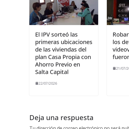
El IPV sorteó las
Robar
primeras ubicaciones
los de
de las viviendas del
videov
plan Casa Propia con
fuero
Ahorro Previo en
21/07/2
Salta Capital
22/07/2026
Deja una respuesta
Tu dirección de correo electrónico no será pub