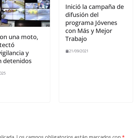
Inició la campaña de
difusión del
programa Jóvenes
con Más y Mejor
on una moto,
Trabajo
tectó
21/09/2021
igilancia y
n detenidos
025
licada.
Los campos obligatorios están marcados con
*