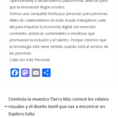
OpenGateway y desarrollamos plataformas abiertas para
que la innovación llegue a todos.
Somos una compañía hecha por personas para personas.
Miles de colaboradores en todo el país trabajamos cada
día para impulsar la economía digital con inversión
constante, prácticas sustentables e iniciativas que
promueven la inclusión y el talento. Porque creemos que
la tecnología sólo tiene sentido cuando está al servicio de
las personas.
Cada vez más Personal.
F
M
E
C
ac
as
m
o
e
to
ai
m
b
d
l
p
Continúa la muestra Tierra Mía: conocé los relatos
o
o
ar
visuales y el diseño textil que vas a encontrar en
o
n
ti
Explora Salta