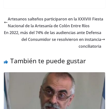
ac
as
m
o
e
to
ai
m
b
d
l
p
Artesanos salteños participaron en la XXXVIII Fiesta
o
o
ar
Nacional de la Artesanía de Colón Entre Ríos
o
n
ti
En 2022, más del 74% de las audiencias ante Defensa
k
r
del Consumidor se resolvieron en instancia
conciliatoria
También te puede gustar