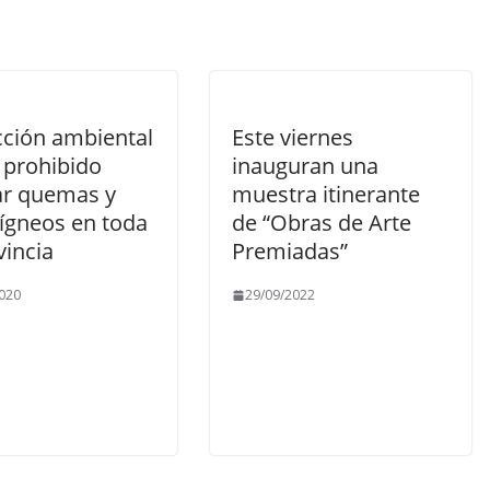
cción ambiental
Este viernes
 prohibido
inauguran una
zar quemas y
muestra itinerante
 ígneos en toda
de “Obras de Arte
vincia
Premiadas”
020
29/09/2022