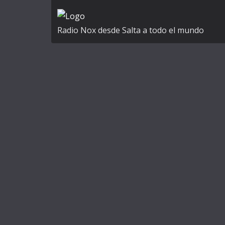
a
t
Radio Nox desde Salta a todo el mundo
i
v
e
: