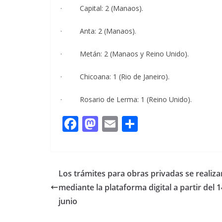
· Capital: 2 (Manaos).
· Anta: 2 (Manaos).
· Metán: 2 (Manaos y Reino Unido).
· Chicoana: 1 (Rio de Janeiro).
· Rosario de Lerma: 1 (Reino Unido).
F
M
E
C
ac
as
m
o
e
to
ai
m
b
d
l
p
Los trámites para obras privadas se realiza
o
o
ar
mediante la plataforma digital a partir del 
o
n
ti
junio
k
r