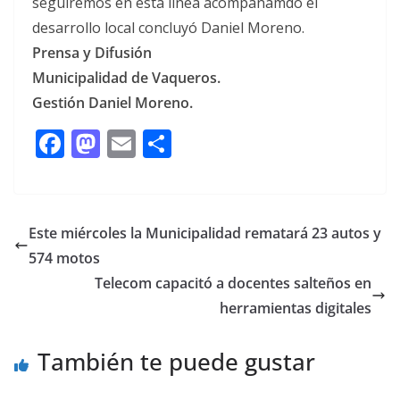
seguiremos en esta línea acompañamdo el
desarrollo local concluyó Daniel Moreno.
Prensa y Difusión
Municipalidad de Vaqueros.
Gestión Daniel Moreno.
F
M
E
C
ac
as
m
o
e
to
ai
m
b
d
l
p
Este miércoles la Municipalidad rematará 23 autos y
o
o
ar
574 motos
o
n
ti
Telecom capacitó a docentes salteños en
k
r
herramientas digitales
También te puede gustar