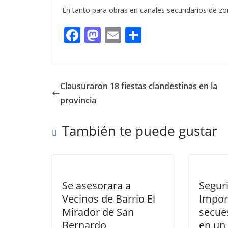
En tanto para obras en canales secundarios de zo
F
M
E
C
ac
as
m
o
e
to
ai
m
b
d
l
p
Clausuraron 18 fiestas clandestinas en la
o
o
ar
provincia
o
n
ti
También te puede gustar
k
r
Se asesorara a
Segur
Vecinos de Barrio El
Impor
Mirador de San
secue
Bernardo
en un 