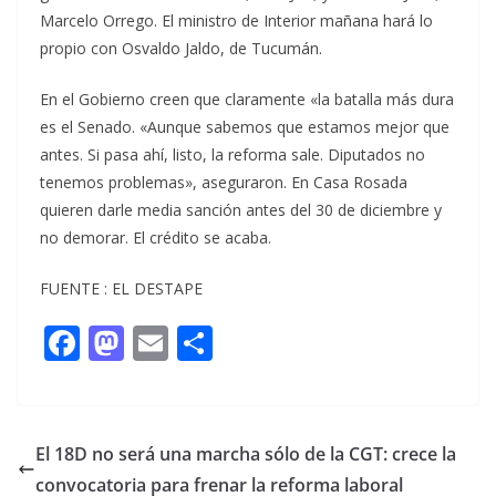
Marcelo Orrego. El ministro de Interior mañana hará lo
propio con Osvaldo Jaldo, de Tucumán.
En el Gobierno creen que claramente «la batalla más dura
es el Senado. «Aunque sabemos que estamos mejor que
antes. Si pasa ahí, listo, la reforma sale. Diputados no
tenemos problemas», aseguraron. En Casa Rosada
quieren darle media sanción antes del 30 de diciembre y
no demorar. El crédito se acaba.
FUENTE : EL DESTAPE
F
M
E
C
ac
as
m
o
e
to
ai
m
b
d
l
p
El 18D no será una marcha sólo de la CGT: crece la
o
o
ar
convocatoria para frenar la reforma laboral