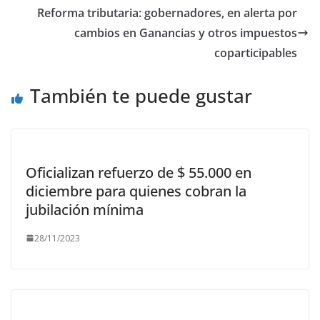
o
n
ti
Reforma tributaria: gobernadores, en alerta por
k
r
cambios en Ganancias y otros impuestos
coparticipables
También te puede gustar
Oficializan refuerzo de $ 55.000 en
diciembre para quienes cobran la
jubilación mínima
28/11/2023