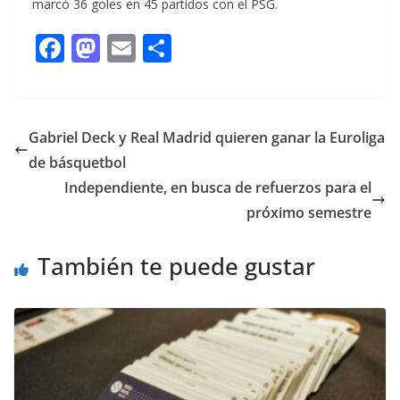
marcó 36 goles en 45 partidos con el PSG.
F
M
E
C
ac
as
m
o
e
to
ai
m
b
d
l
p
Gabriel Deck y Real Madrid quieren ganar la Euroliga
o
o
ar
de básquetbol
o
n
ti
Independiente, en busca de refuerzos para el
k
r
próximo semestre
También te puede gustar