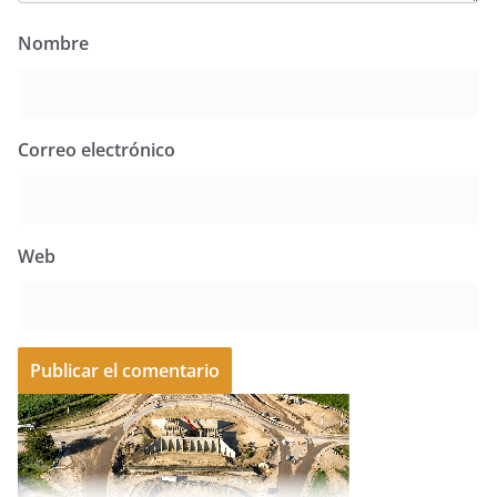
Nombre
Correo electrónico
Web
A
l
t