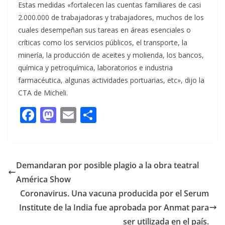
Estas medidas «fortalecen las cuentas familiares de casi
2.000.000 de trabajadoras y trabajadores, muchos de los
cuales desempeñan sus tareas en áreas esenciales o
críticas como los servicios públicos, el transporte, la
minería, la producción de aceites y molienda, los bancos,
química y petroquímica, laboratorios e industria
farmacéutica, algunas actividades portuarias, etc», dijo la
CTA de Micheli.
F
M
E
C
ac
as
m
o
e
to
ai
m
b
d
l
p
Demandaran por posible plagio a la obra teatral
o
o
ar
América Show
o
n
ti
Coronavirus. Una vacuna producida por el Serum
k
r
Institute de la India fue aprobada por Anmat para
ser utilizada en el país.