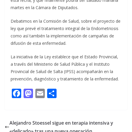
esta fecha, y que finalmente podría ser saldado mañana
martes en la Cámara de Diputados.
Debatimos en la Comisión de Salud, sobre el proyecto de
ley que prevé el tratamiento integral de la Endometriosis
como así también la implementación de campañas de
difusión de esta enfermedad.
La iniciativa de la Ley establece que el Estado Provincial,
a través del Ministerio de Salud Pública y el Instituto
Provincial de Salud de Salta (IPSS) acompañarán en la
prevención, diagnóstico y tratamiento de la enfermedad.
F
M
E
C
ac
as
m
o
e
to
ai
m
b
d
l
p
Alejandro Stoessel sigue en terapia intensiva y
o
o
ar
«delicado» tras una nueva operación