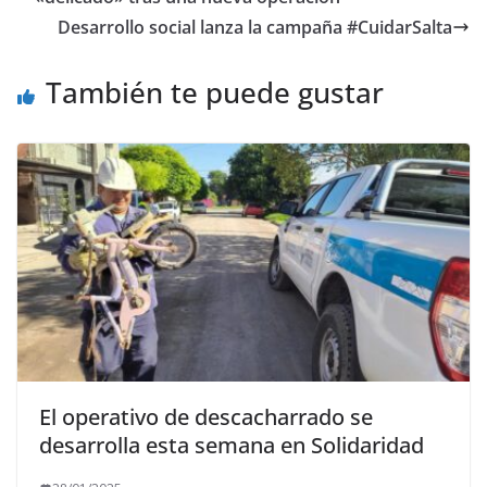
o
n
ti
Desarrollo social lanza la campaña #CuidarSalta
k
r
También te puede gustar
El operativo de descacharrado se
desarrolla esta semana en Solidaridad