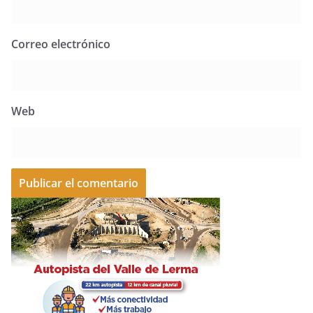
Correo electrónico
Web
A
l
t
e
r
n