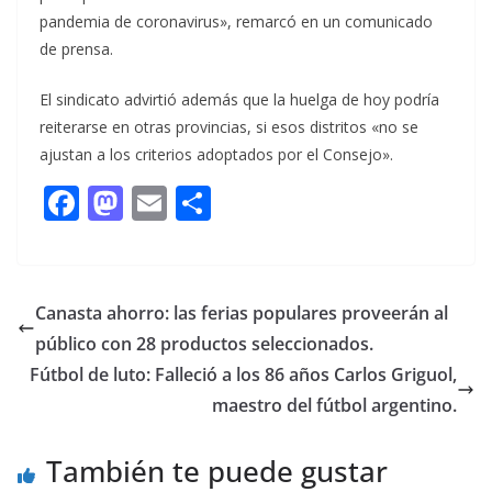
pandemia de coronavirus», remarcó en un comunicado
de prensa.
El sindicato advirtió además que la huelga de hoy podría
reiterarse en otras provincias, si esos distritos «no se
ajustan a los criterios adoptados por el Consejo».
F
M
E
C
ac
as
m
o
e
to
ai
m
b
d
l
p
Canasta ahorro: las ferias populares proveerán al
o
o
ar
público con 28 productos seleccionados.
o
n
ti
Fútbol de luto: Falleció a los 86 años Carlos Griguol,
k
r
maestro del fútbol argentino.
También te puede gustar