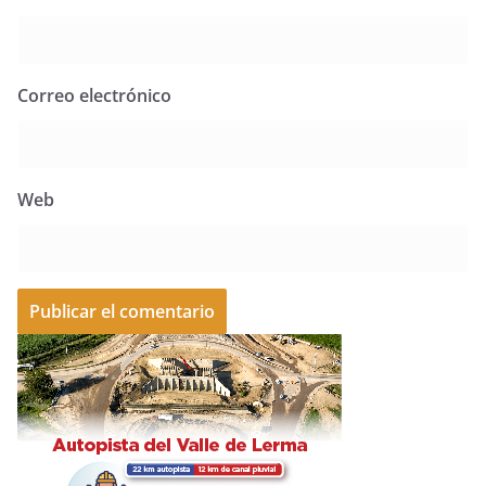
Correo electrónico
Web
A
l
t
e
r