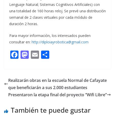
Lenguaje Natural; Sistemas Cognitivos Artificiales) con
una totalidad de 160 horas reloj. Se prevé una distribución
semanal de 2 clases virtuales por cada módulo de
duración 2 horas.
Para mayor información, los interesados pueden
consultar en:
http://diploiayrobotica@gmail.com
F
M
E
C
ac
as
m
o
e
to
ai
m
b
d
l
p
Realizarán obras en la escuela Normal de Cafayate
o
o
ar
que beneficiarán a sus 2.000 estudiantes
o
n
ti
Presentaron la etapa final del proyecto “Wifi Libre”
k
r
También te puede gustar