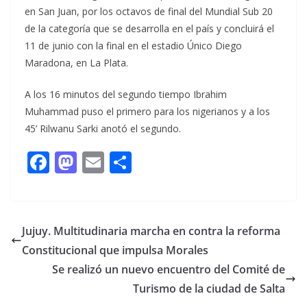
en San Juan, por los octavos de final del Mundial Sub 20
de la categoría que se desarrolla en el país y concluirá el
11 de junio con la final en el estadio Único Diego
Maradona, en La Plata.
A los 16 minutos del segundo tiempo Ibrahim
Muhammad puso el primero para los nigerianos y a los
45’ Rilwanu Sarki anotó el segundo.
F
M
E
C
ac
as
m
o
e
to
ai
m
b
d
l
p
Jujuy. Multitudinaria marcha en contra la reforma
o
o
ar
Constitucional que impulsa Morales
o
n
ti
Se realizó un nuevo encuentro del Comité de
k
r
Turismo de la ciudad de Salta