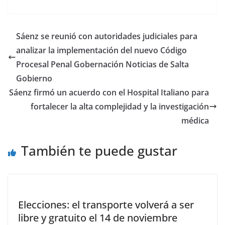
ac
as
m
o
e
to
ai
m
b
d
l
p
Sáenz se reunió con autoridades judiciales para
o
o
ar
analizar la implementación del nuevo Código
o
n
ti
Procesal Penal Gobernación Noticias de Salta
k
r
Gobierno
Sáenz firmó un acuerdo con el Hospital Italiano para
fortalecer la alta complejidad y la investigación
médica
También te puede gustar
Elecciones: el transporte volverá a ser
libre y gratuito el 14 de noviembre