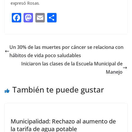
expresó Rosas.
F
M
E
C
ac
as
m
o
e
to
ai
m
b
d
l
p
Un 30% de las muertes por cáncer se relaciona con
o
o
ar
hábitos de vida poco saludables
o
n
ti
Iniciaron las clases de la Escuela Municipal de
k
r
Manejo
También te puede gustar
Municipalidad: Rechazo al aumento de
la tarifa de agua potable