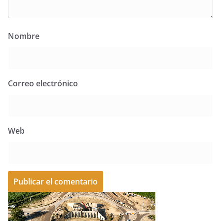
Nombre
Correo electrónico
Web
A
l