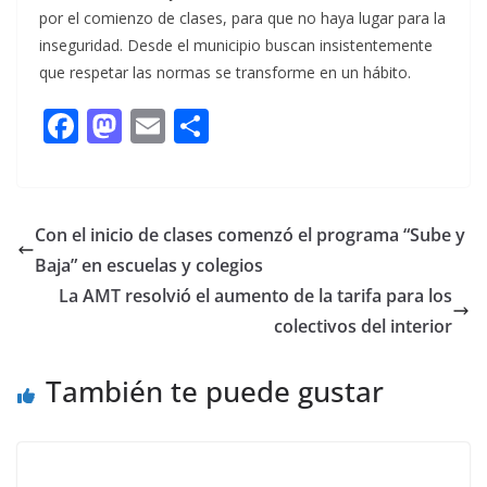
por el comienzo de clases, para que no haya lugar para la
inseguridad. Desde el municipio buscan insistentemente
que respetar las normas se transforme en un hábito.
F
M
E
C
ac
as
m
o
e
to
ai
m
b
d
l
p
Con el inicio de clases comenzó el programa “Sube y
o
o
ar
Baja” en escuelas y colegios
o
n
ti
La AMT resolvió el aumento de la tarifa para los
k
r
colectivos del interior
También te puede gustar