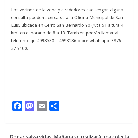
Los vecinos de la zona y alrededores que tengan alguna
consulta pueden acercarse a la Oficina Municipal de San
Luis, ubicada en Cerro San Bernardo 90 (ruta 51 altura 4
km) en el horario de 8 a 18. También podrán llamar al
teléfono fijo 4998580 – 4998286 o por whatsapp: 3876
37 9100.
F
M
E
C
ac
as
m
o
e
to
ai
m
b
d
l
p
Donar salva vidas: Mañana se realizará una colecta