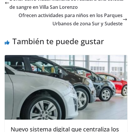
o
o
ar
de sangre en Villa San Lorenzo
o
n
ti
Ofrecen actividades para niños en los Parques
k
r
Urbanos de zona Sur y Sudeste
También te puede gustar
Nuevo sistema digital que centraliza los