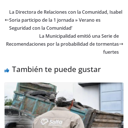
e
to
ai
m
b
d
l
p
La Directora de Relaciones con la Comunidad, Isabel
o
o
ar
Soria participo de la 1 jornada » Verano es
o
n
ti
Seguridad con la Comunidad’
k
r
La Municipalidad emitió una Serie de
Recomendaciones por la probabilidad de tormentas
fuertes
También te puede gustar