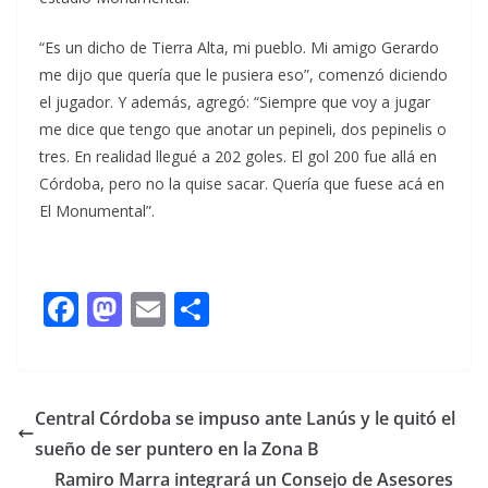
“Es un dicho de Tierra Alta, mi pueblo. Mi amigo Gerardo
me dijo que quería que le pusiera eso”, comenzó diciendo
el jugador. Y además, agregó: “Siempre que voy a jugar
me dice que tengo que anotar un pepineli, dos pepinelis o
tres. En realidad llegué a 202 goles. El gol 200 fue allá en
Córdoba, pero no la quise sacar. Quería que fuese acá en
El Monumental”.
F
M
E
C
ac
as
m
o
e
to
ai
m
b
d
l
p
Central Córdoba se impuso ante Lanús y le quitó el
o
o
ar
sueño de ser puntero en la Zona B
o
n
ti
Ramiro Marra integrará un Consejo de Asesores