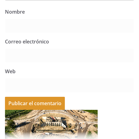
Nombre
Correo electrónico
Web
A
l
t