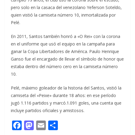
pero solo en la casaca del venezolano Yeferson Soteldo,
quien vistió la camiseta número 10, inmortalizada por
Pelé.
En 2011, Santos también honró a «O Rei» con la corona
en el uniforme que usó el equipo en la campaña para
ganar la Copa Libertadores de América. Paulo Henrique
Ganso fue el encargado de llevar el símbolo de honor que
estaba dentro del número cero en la camiseta número
10.
Pelé, máximo goleador de la historia del Santos, vistió la
camiseta del «Peixe» durante 18 años: en ese período
jugó 1.116 partidos y marcó.1.091 goles, una cuenta que
incluye partidos oficiales y amistosos.
F
M
E
C
ac
as
m
o