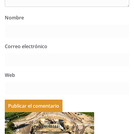
Nombre
Correo electrónico
Web
A
l
t