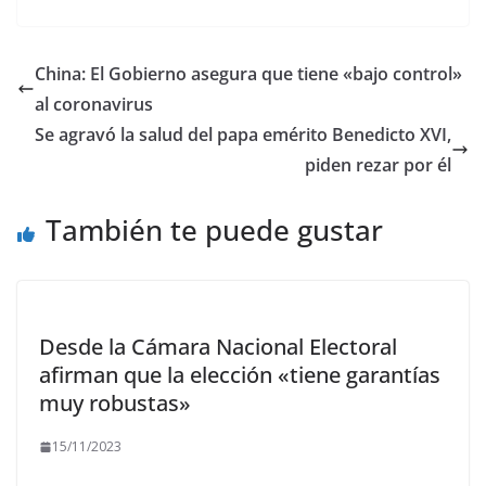
e
to
ai
m
b
d
l
p
China: El Gobierno asegura que tiene «bajo control»
o
o
ar
al coronavirus
o
n
ti
Se agravó la salud del papa emérito Benedicto XVI,
k
r
piden rezar por él
También te puede gustar
Desde la Cámara Nacional Electoral
afirman que la elección «tiene garantías
muy robustas»
15/11/2023