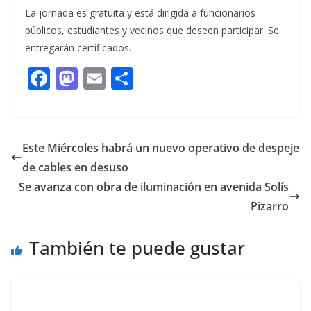
La jornada es gratuita y está dirigida a funcionarios
públicos, estudiantes y vecinos que deseen participar. Se
entregarán certificados.
F
M
E
C
ac
as
m
o
e
to
ai
m
b
d
l
p
Este Miércoles habrá un nuevo operativo de despeje
o
o
ar
de cables en desuso
o
n
ti
Se avanza con obra de iluminación en avenida Solís
k
r
Pizarro
También te puede gustar