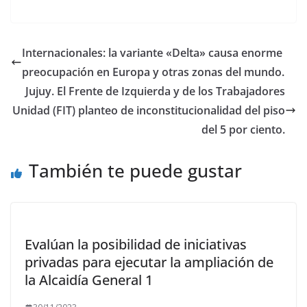
ac
as
m
o
e
to
ai
m
b
d
l
p
Internacionales: la variante «Delta» causa enorme
o
o
ar
preocupación en Europa y otras zonas del mundo.
o
n
ti
Jujuy. El Frente de Izquierda y de los Trabajadores
k
r
Unidad (FIT) planteo de inconstitucionalidad del piso
del 5 por ciento.
También te puede gustar
Evalúan la posibilidad de iniciativas
privadas para ejecutar la ampliación de
la Alcaidía General 1