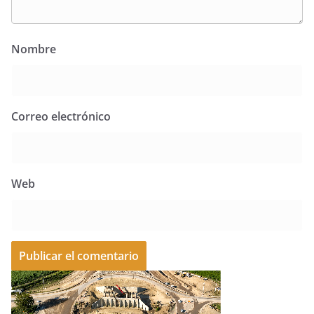
Nombre
Correo electrónico
Web
A
l