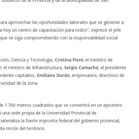
Gobierno de la Provincia y de la Municipalidad de San
ra aprovechar las oportunidades laborales que se generan a
sea hoy un centro de capacitación para todos”, expresó el jefe
 que se siga comprometiendo con la responsabilidad social
ación, Ciencia y Tecnología,
Cristina Fiore
; el ministro de
r
; el ministro de Infraestructura,
Sergio Camacho
; el presidente
tendente capitalino,
Emiliano Durán
; empresarios; directivos de
munidad de la zona.
de 1.700 metros cuadrados que se convertirá en un epicentro
á una sede propia de la Universidad Provincial de
terializa la fuerte impronta federal del gobierno provincial,
 rincón del territorio.