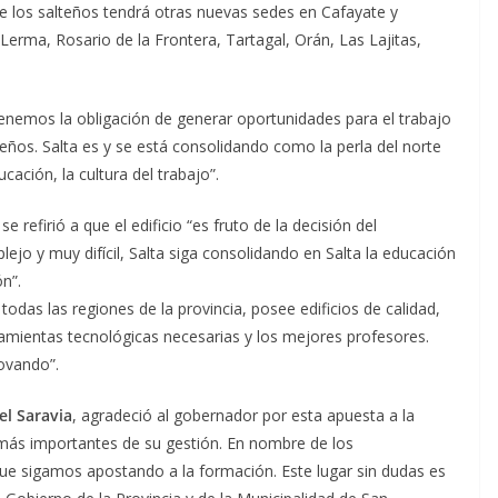
 los salteños tendrá otras nuevas sedes en Cafayate y
rma, Rosario de la Frontera, Tartagal, Orán, Las Lajitas,
tenemos la obligación de generar oportunidades para el trabajo
ños. Salta es y se está consolidando como la perla del norte
ación, la cultura del trabajo”.
se refirió a que el edificio “es fruto de la decisión del
o y muy difícil, Salta siga consolidando en Salta la educación
ón”.
das las regiones de la provincia, posee edificios de calidad,
ramientas tecnológicas necesarias y los mejores profesores.
ovando”.
l Saravia
, agradeció al gobernador por esta apuesta a la
 más importantes de su gestión. En nombre de los
que sigamos apostando a la formación. Este lugar sin dudas es