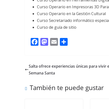
Curso Operario en Herramientas Digita
Curso Operario en Impresoras 3D Para
Curso Operario en la Gestión Cultural
Curso Secretariado informático especia
Curso de guía de sitio
F
M
E
C
ac
as
m
o
e
to
ai
m
b
d
l
p
Salta ofrece experiencias únicas para vivir 
o
o
ar
Semana Santa
o
n
ti
También te puede gustar
k
r