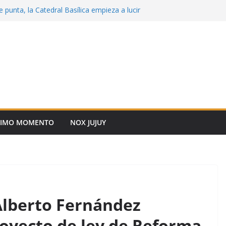
 punta, la Catedral Basílica empieza a lucir
n
erativos Integrales de Protección Ciudadana
cial
ncial y la UNSa fortalecen la mediación
 para resolver conflictos
 Cafayate: “Seguimos generando
ra que los jóvenes estudien, se capaciten y
uro en Salta”
Vial: infractores podrán conmutar multas
o comunitario
TIMO MOMENTO
NOX JUJUY
Alberto Fernández
royecto de ley de Reforma