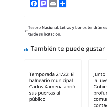
F
M
E
C
ac
as
m
o
e
to
ai
m
b
d
l
p
Tesoro Nacional. Letras y bonos tendrán e
o
o
ar
tarde su licitación.
o
n
ti
También te puede gustar
k
r
Temporada 21/22: El
Junto 
balneario municipal
la Juv
Carlos Xamena abrió
Gobie
sus puertas al
profun
público
comun
conta