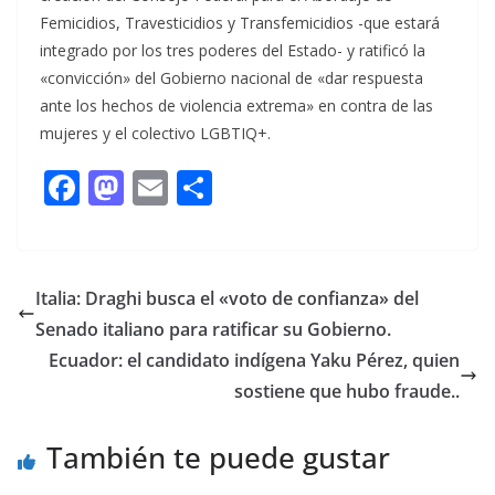
Femicidios, Travesticidios y Transfemicidios -que estará
integrado por los tres poderes del Estado- y ratificó la
«convicción» del Gobierno nacional de «dar respuesta
ante los hechos de violencia extrema» en contra de las
mujeres y el colectivo LGBTIQ+.
F
M
E
C
ac
as
m
o
e
to
ai
m
b
d
l
p
Italia: Draghi busca el «voto de confianza» del
o
o
ar
Senado italiano para ratificar su Gobierno.
o
n
ti
Ecuador: el candidato indígena Yaku Pérez, quien
k
r
sostiene que hubo fraude..
También te puede gustar