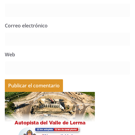
Correo electrónico
Web
A
l
t
e
r