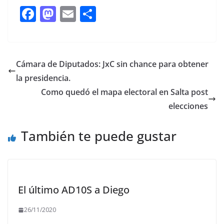
F
M
E
C
ac
as
m
o
e
to
ai
m
b
d
l
p
Cámara de Diputados: JxC sin chance para obtener
o
o
ar
la presidencia.
o
n
ti
Como quedó el mapa electoral en Salta post
k
r
elecciones
También te puede gustar
El último AD10S a Diego
26/11/2020