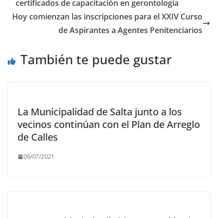
o
o
ar
certificados de capacitación en gerontología
o
n
ti
Hoy comienzan las inscripciones para el XXIV Curso
k
r
de Aspirantes a Agentes Penitenciarios
También te puede gustar
La Municipalidad de Salta junto a los
vecinos continúan con el Plan de Arreglo
de Calles
06/07/2021