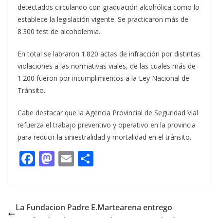
detectados circulando con graduación alcohólica como lo
establece la legislación vigente. Se practicaron más de
8.300 test de alcoholemia.
En total se labraron 1.820 actas de infracción por distintas
violaciones a las normativas viales, de las cuales más de
1.200 fueron por incumplimientos a la Ley Nacional de
Tránsito.
Cabe destacar que la Agencia Provincial de Seguridad Vial
refuerza el trabajo preventivo y operativo en la provincia
para reducir la siniestralidad y mortalidad en el tránsito.
F
M
E
C
ac
as
m
o
e
to
ai
m
b
d
l
p
La Fundacion Padre E.Martearena entrego