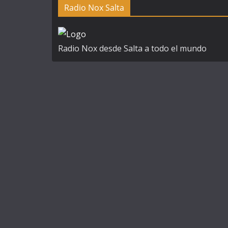
Radio Nox Salta
n
a
t
Radio Nox desde Salta a todo el mundo
i
v
e
: