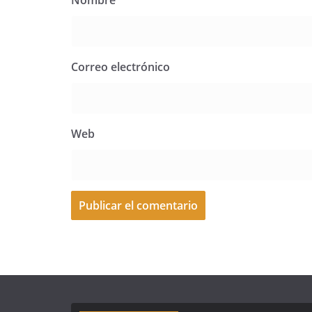
Nombre
Correo electrónico
Web
A
l
t
e
r