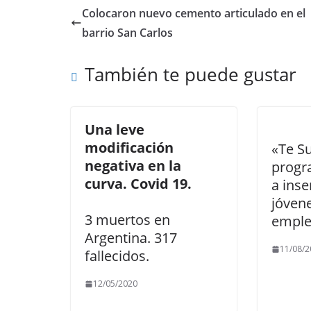
b
d
l
p
Colocaron nuevo cemento articulado en el
o
o
ar
barrio San Carlos
o
n
ti
También te puede gustar
k
r
Una leve
modificación
«Te S
negativa en la
progr
curva. Covid 19.
a inse
jóven
3 muertos en
empl
Argentina. 317
11/08/2
fallecidos.
12/05/2020