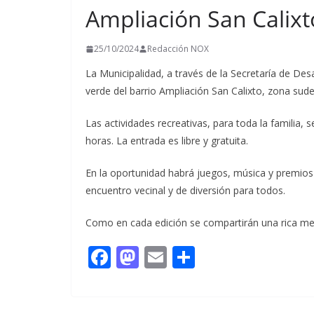
Ampliación San Calixt
t
i
25/10/2024
Redacción NOX
r
La Municipalidad, a través de la Secretaría de Desa
verde del barrio Ampliación San Calixto, zona sud
Las actividades recreativas, para toda la familia, 
horas. La entrada es libre y gratuita.
En la oportunidad habrá juegos, música y premios 
encuentro vecinal y de diversión para todos.
Como en cada edición se compartirán una rica mer
F
M
E
C
ac
as
m
o
e
to
ai
m