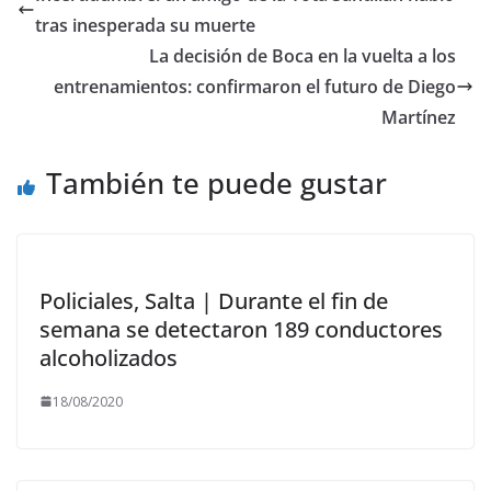
o
o
ar
tras inesperada su muerte
o
n
ti
La decisión de Boca en la vuelta a los
k
r
entrenamientos: confirmaron el futuro de Diego
Martínez
También te puede gustar
Policiales, Salta | Durante el fin de
semana se detectaron 189 conductores
alcoholizados
18/08/2020