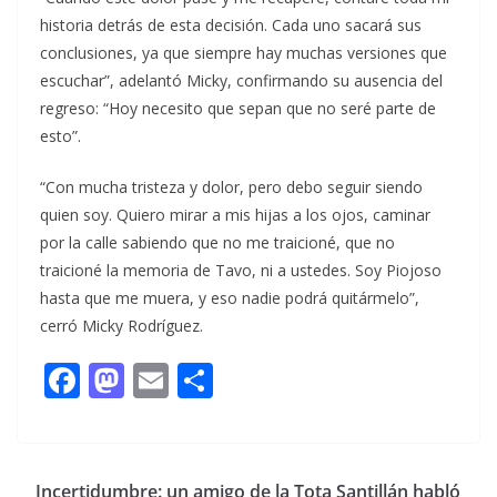
historia detrás de esta decisión. Cada uno sacará sus
conclusiones, ya que siempre hay muchas versiones que
escuchar”, adelantó Micky, confirmando su ausencia del
regreso: “Hoy necesito que sepan que no seré parte de
esto”.
“Con mucha tristeza y dolor, pero debo seguir siendo
quien soy. Quiero mirar a mis hijas a los ojos, caminar
por la calle sabiendo que no me traicioné, que no
traicioné la memoria de Tavo, ni a ustedes. Soy Piojoso
hasta que me muera, y eso nadie podrá quitármelo”,
cerró Micky Rodríguez.
F
M
E
C
ac
as
m
o
e
to
ai
m
b
d
l
p
Incertidumbre: un amigo de la Tota Santillán habló