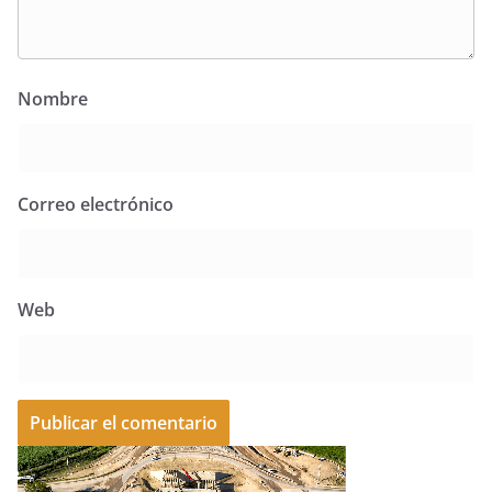
Nombre
Correo electrónico
Web
A
l